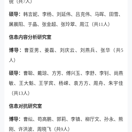
锐（共7人）
硕导：
韩言妮、李杨、刘延伟、吕克伟、马晖、田雪、
屠晨阳、于晶、张金超、张玲翠、周江（共11人）
信息内容分析研究室
博导：
曹亚男、姜磊、刘庆云、刘燕兵、张华（共5
人）
硕导：
曹聪、戴琼、方芳、傅兴玉、李舒、李钊、尚燕
敏、王大魁、王学宾、杨嵘、袁方方、周舟、朱宇佳
（共13人）
信息对抗研究室
博导：
曹纭、苟高鹏、郭莉、李镇、柳厅文、孙永、熊
刚、许洪波、周晓飞（共9人）