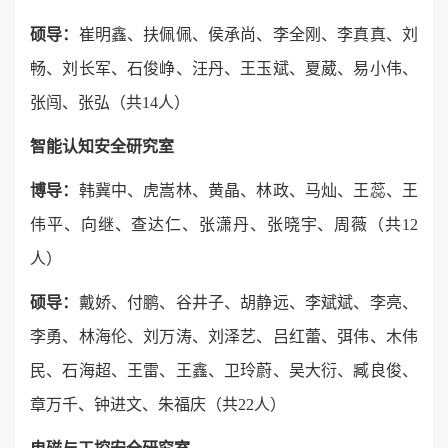
硕导：
崔明鑫、扶佩佩、侯承尚、李全刚、李真真、刘
畅、刘长军、石俊峥、汪丹、王玉斌、夏葳、易小伟、
张闯、张弘（共14人）
智能认知安全研究室
博导：
韩冀中、虎嵩林、黄晶、林政、马灿、王蕊、王
伟平、向继、查达仁、张潇丹、张晓宇、周薇（共12
人）
硕导：
戴娇、付鹏、谷井子、胡静远、李斌斌、李亮、
李勇、林海伦、刘万涛、刘泽艺、吕红蕾、弭伟、木伟
民、石海超、王雷、王鑫、卫玲蔚、吴大衍、臧良俊、
章万千、钟进文、朱福庆（共22人）