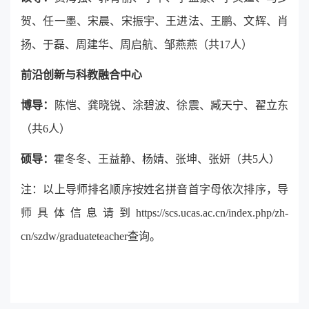
贺、任一墨、宋晨、宋振宇、王进法、王鹏、文辉、肖
扬、于磊、周建华、周启航、邹燕燕（共17人）
前沿创新与科教融合中心
博导：
陈恺、龚晓锐、涂碧波、徐震、臧天宁、翟立东
（共6人）
硕导：
霍冬冬、王益静、杨婧、张坤、张妍（共5人）
注：以上导师排名顺序按姓名拼音首字母依次排序，导
师具体信息请到
https://scs.ucas.ac.cn/index.php/zh-
cn/szdw/graduateteacher
查询。