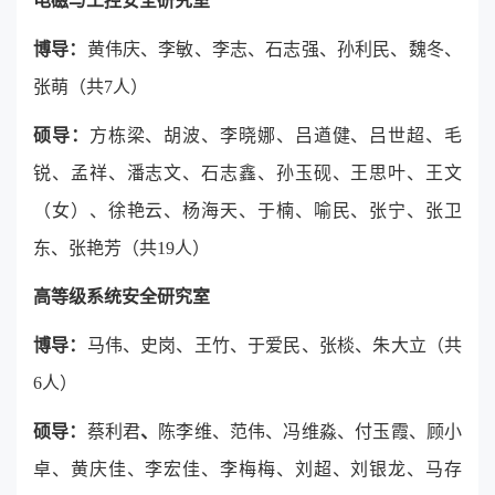
电磁与工控安全研究室
博导：
黄伟庆、李敏、李志、石志强、孙利民、魏冬、
张萌（共7人）
硕导：
方栋梁、胡波、李晓娜、吕遒健、吕世超、毛
锐、孟祥、潘志文、石志鑫、孙玉砚、王思叶、王文
（女）、徐艳云、杨海天、于楠、喻民、张宁、张卫
东、张艳芳（共19人）
高等级系统安全研究室
博导：
马伟、史岗、王竹、于爱民、张
棪、
朱大立（共
6人）
硕导：
蔡利君
、
陈李维、范伟、冯维淼、付玉霞、顾小
卓、黄庆佳、李宏佳、李梅梅、刘超、刘银龙、马存