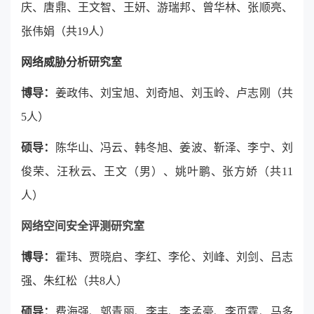
庆、唐鼎、王文智、王妍、游瑞邦、曾华林、张顺亮、
张伟娟（共19人）
网络威胁分析研究室
博导：
姜政伟、刘宝旭、刘奇旭、刘玉岭、卢志刚（共
5人）
硕导：
陈华山、冯云、韩冬旭、姜波、靳泽、李宁、刘
俊荣、汪秋云、王文（男）、姚叶鹏、张方娇（共11
人）
网络空间安全评测研究室
博导：
霍玮、贾晓启、李红、李伦、刘峰、刘剑、吕志
强、朱红松（共8人）
硕导：
费海强、郭青丽、李丰、李孟豪、李页霆、马多