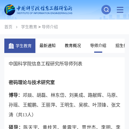
首页
学生教育
>
导师介绍
最新通知
教育概况
导师介绍
招生信
学生教育
中国科学院信息工程研究所导师列表
密码理论与技术研究室
博导：
邓
燚
、胡磊、林东岱、刘美成、路献辉、马原、
孙瑶、王鲲鹏、王丽萍、王明生、吴槟、叶顶锋、张文
涛（共13人）
硕导：
陈天宇、黄桂芳、黄震宇、贾世杰、李明、李