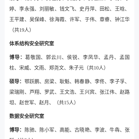
婷、李永强、刘丽敏、钱文飞、史丹萍、田松、王晗、
王平建、吴保峰、徐海霞、许军、于伟、章睿、钟江华
（共19人）
体系结构安全研究室
博导：
葛敬国、郭云川、侯锐、李凤华、孟丹、孟国
柱、宋威、文雨、郑尧文、朱子元（共10人）
硕导：
鄂跃鹏、房梁、耿魁、韩春静、李佟、李子孚、
梁瑞刚、芦翔、罗武、王文浩、王兴宾、张江伟、赵路
坦、赵世军、赵月、（共15人）
数据安全研究室
博导：
陈驰、陈小军、高能、古晓艳、李波、牛
犇
、张