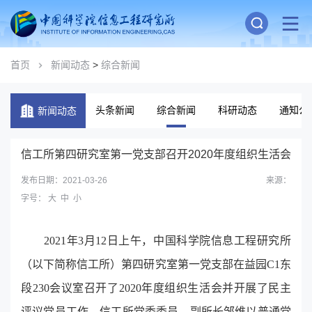
首页
新闻动态
>
综合新闻
头条新闻
综合新闻
科研动态
通知公
新闻动态
信工所第四研究室第一党支部召开2020年度组织生活会
发布日期：2021-03-26
来源：
字号：
大
中
小
2021
年
3
月
12
日上午，中国科学院信息工程研究所
（以下简称信工所）第四研究室第一党支部在益园
C1
东
段
230
会议室召开了
2020
年度组织生活会并开展了民主
评议党员工作。信工所党委委员、副所长邹维以普通党