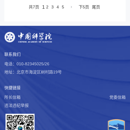
1
共7页
2
3
4
5
下5页
尾页
联系我们
电话：010-82345025/26
地址：北京市海淀区树村路19号
快捷链接
所长信箱
党委信箱
违法违纪举报