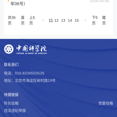
2016-04-06
年06号）
共36
首
上5
下5
尾
11
12
13
14
15
页
页
页
页
页
联系我们
电话：010-82345025/26
地址：北京市海淀区树村路19号
快捷链接
所长信箱
党委信箱
违法违纪举报