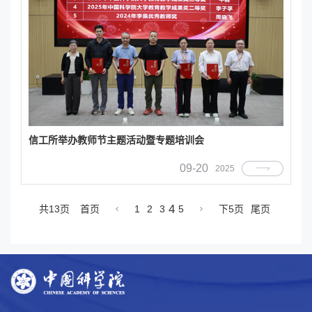
信工所举办教师节主题活动暨专题培训会
09-20
2025
4
共13页
首页
1
2
3
5
下5页
尾页